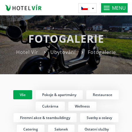
MENU
FOTOGALERIE
Hotel Vír
Ubytování
Fotogalerie
Vše
Pokoje & apartmány
Restaurace
Cukrárna
Wellness
Firemní akce & teambuildingy
Svatby a oslavy
Catering
Salonek
Ostatní služby