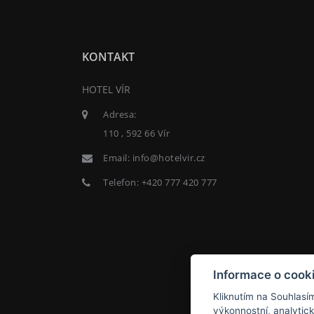
KONTAKT
HOTEL VÍR
Adresa:
110 , 592 66 Vír
Email:
info@hotelvir.cz
Telefon:
+420 777 420 777
Informace o cook
Kliknutím na Souhlasí
výkonnostní, analytic