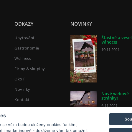
ODKAZY
NOVINKY
Šťastné a vese
Ubytování
Vánoce!
Gastronomie
10.11.2021
Wellness
Firmy & skupiny
Okolí
Novinky
Nové webové
stránky!
Kontakt
6.11.2021
Rezervace
ies
Sou
Kariéra
Prodej vína Mü
m se vším budou uloženy cookies funkční,
3.11.2021
ké i marketingové - dokážeme vám tak umožnit