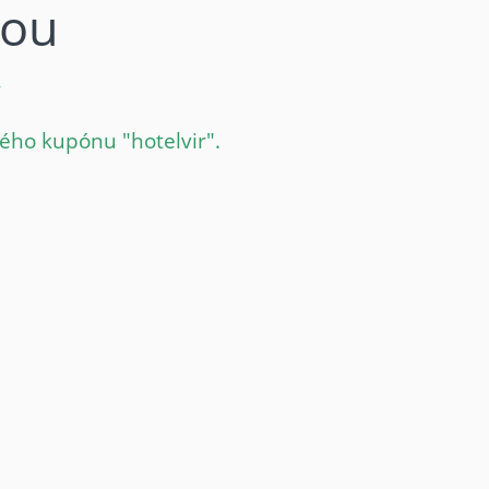
vou
y
ého kupónu "hotelvir".