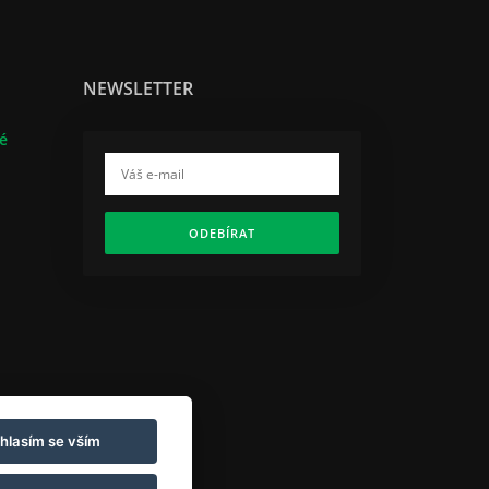
NEWSLETTER
lé
ODEBÍRAT
hlasím se vším
ller